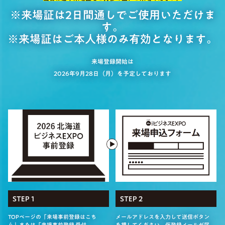
※来場証は2日間通しでご使用いただけま
す。
※来場証はご本人様のみ有効となります。
来場登録開始は
2026年9月28日（月）を予定しております
STEP 1
STEP 2
TOPページの「来場事前登録はこち
メールアドレスを入力して送信ボタン
ら」または「来場事前登録 受付
を押してください。仮登録メールが届