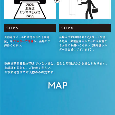
STEP 5
STEP 6
自動返信メールに添付された「来場
会場入口で印刷されたQRコードを読
証」を
A4カラーで印刷
し、会場にご
み込み、来場証をホルダーに入れ首か
持参ください。
らかけてお使いください（来場証ホル
ダーは会場にございます）。
※来場事前登録が済んでいない場合、受付に時間がかかる場合があります。
来場証を印刷し、ご持参ください。
※本来場証はご本人様のみ有効です。
MAP