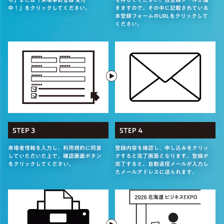
中！」をクリックしてください。
きますので、その中に記載されている
本登録フォームのURLをクリックして
ください。
STEP 3
STEP 4
来場者情報を入力し、利用規約に同意
登録内容を確認し、申し込みをクリッ
していただいた上で、確認画面ボタン
クすると完了画面となります。登録が
をクリックしてください。
完了すると、自動返信メールが入力し
たメールアドレスに送られます。